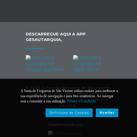
DESCARREGUE AQUI A APP
GESAUTARQUIA,
© 2026 Junta de Freguesia de São Vicente.
A Junta de Freguesia de São Vicente utiliza cookies para melhorar a
Todos os direitos reservados |
Termos e
sua experiência de navegação e para fins estatísticos. Ao navegar
Condições
|
*
Chamada para a rede fixa
está a consentir a sua utilização.
Termos e Condições
nacional.
Definiçoes de Cookies
Aceitar
Desenvolvido por: