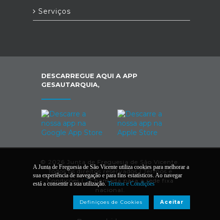
Serviços
DESCARREGUE AQUI A APP
GESAUTARQUIA,
© 2026 Junta de Freguesia de São Vicente.
A Junta de Freguesia de São Vicente utiliza cookies para melhorar a
Todos os direitos reservados |
Termos e
sua experiência de navegação e para fins estatísticos. Ao navegar
Condições
|
*
Chamada para a rede fixa
está a consentir a sua utilização.
Termos e Condições
nacional.
Definiçoes de Cookies
Aceitar