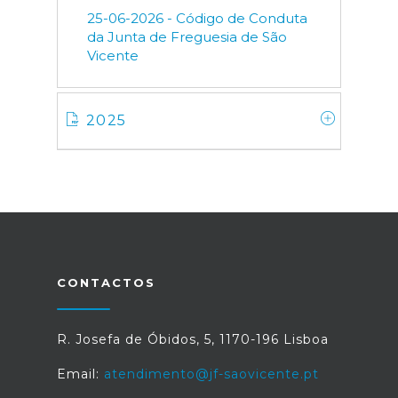
25-06-2026 - Código de Conduta
da Junta de Freguesia de São
Vicente
2025
CONTACTOS
R. Josefa de Óbidos, 5, 1170-196 Lisboa
Email:
atendimento@jf-saovicente.pt