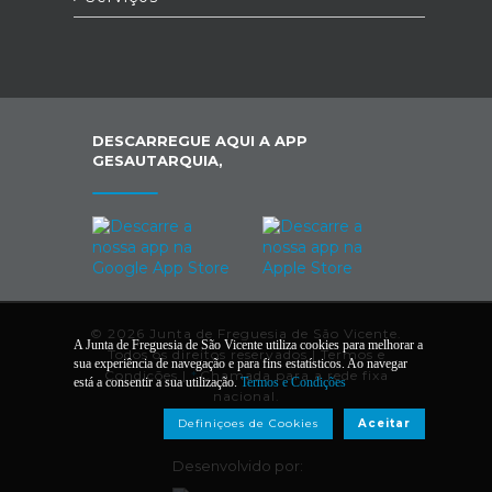
DESCARREGUE AQUI A APP
GESAUTARQUIA,
© 2026 Junta de Freguesia de São Vicente.
A Junta de Freguesia de São Vicente utiliza cookies para melhorar a
Todos os direitos reservados |
Termos e
sua experiência de navegação e para fins estatísticos. Ao navegar
Condições
|
*
Chamada para a rede fixa
está a consentir a sua utilização.
Termos e Condições
nacional.
Definiçoes de Cookies
Aceitar
Desenvolvido por: