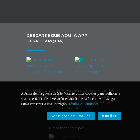
DESCARREGUE AQUI A APP
GESAUTARQUIA,
© 2026 Junta de Freguesia de São Vicente.
A Junta de Freguesia de São Vicente utiliza cookies para melhorar a
Todos os direitos reservados |
Termos e
sua experiência de navegação e para fins estatísticos. Ao navegar
Condições
|
*
Chamada para a rede fixa
está a consentir a sua utilização.
Termos e Condições
nacional.
Definiçoes de Cookies
Aceitar
Desenvolvido por: