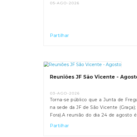
05-AGO-2026
Partilhar
Reuniões JF São Vicente - Agost
03-AGO-2026
Torna-se público que a Junta de Fregue
na sede da JF de São Vicente (Graça); 
Fora).A reunião do dia 24 de agosto é 
do Cascão, n°41, 1100-445, Lisboa). E
Partilhar