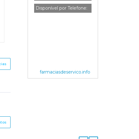
Disponível por Telefone:
cias
farmaciasdeservico.info
ntos