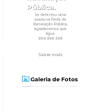
Pública.
Se detectou uma
avaria na Rede de
Iluminação Pública,
agradecemos que
ligue
800 506 506
Saber mais
Galeria de Fotos