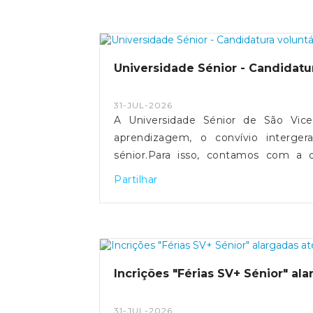
Universidade Sénior - Candidatu
31-JUL-2026
A Universidade Sénior de São Vic
aprendizagem, o convívio interger
sénior.Para isso, contamos com a d
conhecimentos e experiência como doc
Partilhar
para lecionar uma disciplina ou área
abaixo.As informações prestadas serã
corpo docente voluntário da U
DELIBERAÇÃO
Incrições "Férias SV+ Sénior" al
31-JUL-2026