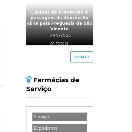
Equipas de prevenção à
passagem da depressão
Aline pela Freguesia de São
Vicente
19-10-2023
24 foto(s)
Ver Mais
Farmácias de
Serviço
Serviço:
Expediente: