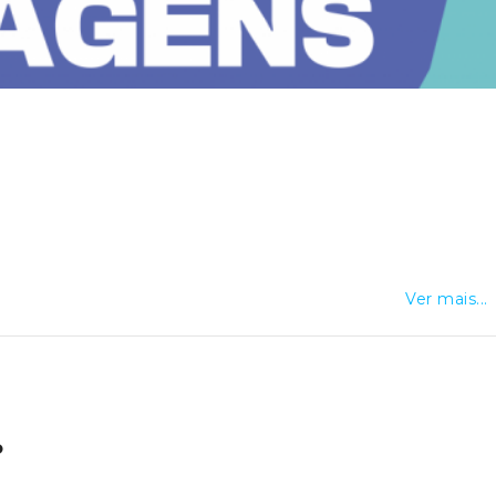
nça, através de canais devidamente protegidos.O
amento de tráfego será efetuado pelas forças de segurança
Ver mais...
o