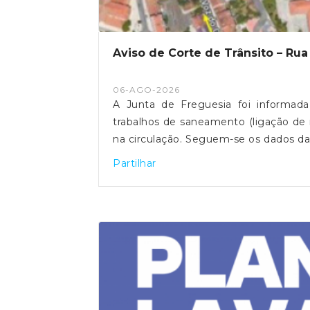
Aviso de Corte de Trânsito – Rua
06-AGO-2026
A Junta de Freguesia foi informada
trabalhos de saneamento (ligação de r
na circulação. Seguem-se os dados da
ramais) Período: De 10/08/2026 a 
Partilhar
17h00 Corte de trânsito: Corte total
Campo de Santa Clara e a Travessa do
Santa Clara → Arco Grande de Cima 
Senhora da Glória → Rua Leite de 
Travessa do Rosário a Santa Clara Fei
serão autorizados cortes totais ne
Verónica. A vala deverá permanecer
forma a garantir a normal circulação