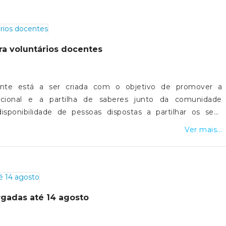
ra voluntários docentes
ente está a ser criada com o objetivo de promover a
acional e a partilha de saberes junto da comunidade
isponibilidade de pessoas dispostas a partilhar os seus
entes voluntários.Se deseja candidatar-se a voluntário(a)
Ver mais...
 de interesse, agradecemos o preenchimento do formulário
o utilizadas exclusivamente para efeitos de organização do
niversidade Sénior de São Vicente.- FORMULÀRIO-
argadas até 14 agosto