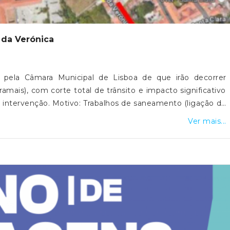
 da Verónica
 pela Câmara Municipal de Lisboa de que irão decorrer
amais), com corte total de trânsito e impacto significativo
 intervenção. Motivo: Trabalhos de saneamento (ligação de
28/08/2026 Horário: Das 08h00 às 12h00 e das 13h00 às
Ver mais...
 no sentido Sul/Norte da Rua da Verónica, no troço entre o
 Rosário a Santa Clara. Alternativa rodoviária: Campo de
→ Rua da Voz do Operário → Travessa da Pereira → Rua da
Vasconcelos → Rua C → Rua de Entremuros do Mirante →
ra da Ladra: Nos dias de realização da Feira da Ladra, não
m qualquer paragem de veículos afetos à obra na Rua da
 aterrada e coberta com chapas metálicas uniformes, de
 viária. Circulação pedonal: Será garantida a circulação