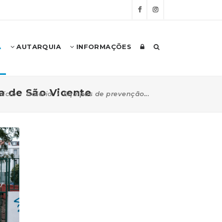
A
AUTARQUIA
INFORMAÇÕES
a de São Vicente
nício
Galeria
Equipas de prevenção...