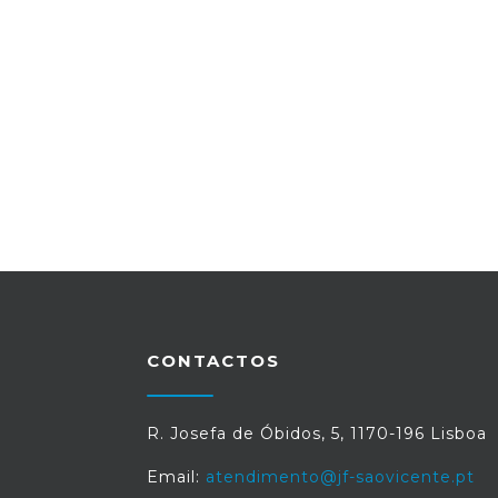
CONTACTOS
R. Josefa de Óbidos, 5, 1170-196 Lisboa
Email:
atendimento@jf-saovicente.pt