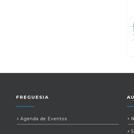
FREGUESIA
A
Agenda de Eventos
N
S