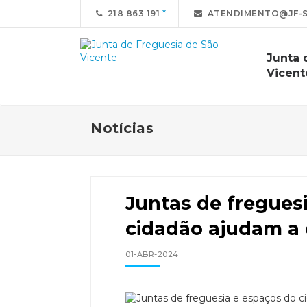
218 863 191
ATENDIMENTO@JF-S
Junta 
Vicent
Notícias
Juntas de fregues
cidadão ajudam a 
01-ABR-2024