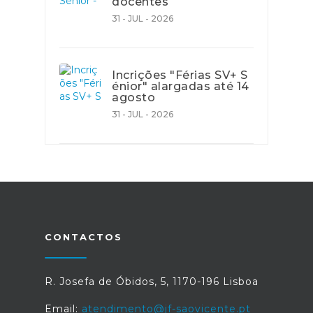
docentes
31 - JUL - 2026
Incrições "Férias SV+ S
énior" alargadas até 14
agosto
31 - JUL - 2026
CONTACTOS
R. Josefa de Óbidos, 5, 1170-196 Lisboa
Email:
atendimento@jf-saovicente.pt