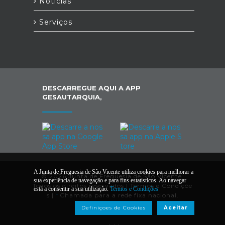
Notícias
Serviços
DESCARREGUE AQUI A APP
GESAUTARQUIA,
A Junta de Freguesia de São Vicente utiliza cookies para melhorar a
© 2026 Junta de Freguesia de São Vicente.
sua experiência de navegação e para fins estatísticos. Ao navegar
Todos os direitos reservados |
Termos e Condiçõe
está a consentir a sua utilização.
Termos e Condições
s
|
*
Chamada para a rede fixa nacional.
Definiçoes de Cookies
Aceitar