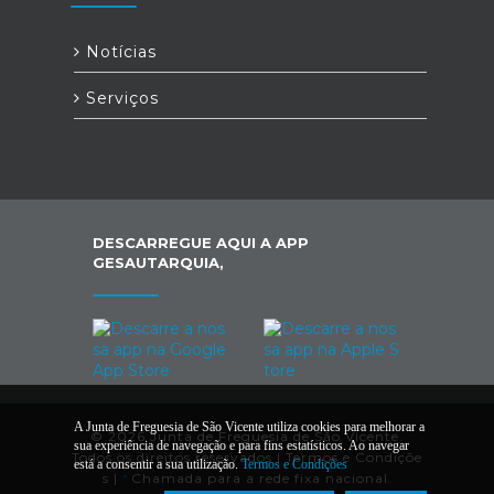
Notícias
Serviços
DESCARREGUE AQUI A APP
GESAUTARQUIA,
A Junta de Freguesia de São Vicente utiliza cookies para melhorar a
© 2026 Junta de Freguesia de São Vicente.
sua experiência de navegação e para fins estatísticos. Ao navegar
Todos os direitos reservados |
Termos e Condiçõe
está a consentir a sua utilização.
Termos e Condições
s
|
*
Chamada para a rede fixa nacional.