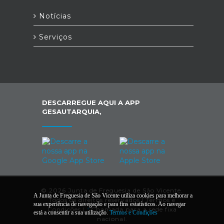
Notícias
Serviços
DESCARREGUE AQUI A APP
GESAUTARQUIA,
© 2026 Junta de Freguesia de São Vicente.
A Junta de Freguesia de São Vicente utiliza cookies para melhorar a
Todos os direitos reservados |
Termos e
sua experiência de navegação e para fins estatísticos. Ao navegar
Condições
|
*
Chamada para a rede fixa
está a consentir a sua utilização.
Termos e Condições
nacional.