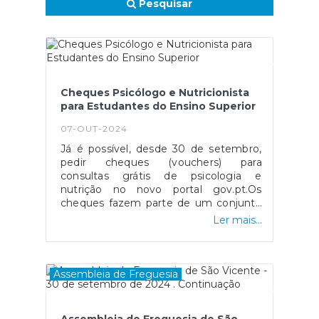
Pesquisar
Cheques Psicólogo e Nutricionista
para Estudantes do Ensino Superior
07-OUT-2024
Já é possível, desde 30 de setembro,
pedir cheques (vouchers) para
consultas grátis de psicologia e
nutrição no novo portal gov.pt.Os
cheques fazem parte de um conjunto
de medidas do Governo de apoio a
Ler mais...
jovens, especialmente dedicadas a
estudantes do ensino superior. São
disponibilizados 100 mil Cheques
Psicólogo e 50 mil Cheques
Assembleia de Freguesia
Nutricionista, distribuídos, a nível
nacional, por instituições de ensino
superior públicas e privadas, que