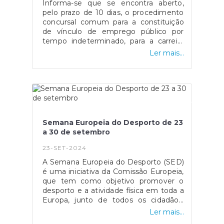
para 18 postos de trabalho na
Informa-se que se encontra aberto,
da Lavandaria Social de São Vicente.6)
Psicólogos e a Ordem dos
carreira de Assistente Operacional
pelo prazo de 10 dias, o procedimento
Aprovar a proposta 86/Desporto/2024
Nutricionistas. Fonte: gov.pt
(Ref.ª I)
concursal comum para a constituição
para a celebração de Protocolo de
de vínculo de emprego público por
colaboração Gil Vicente – Maria Pia SC
tempo indeterminado, para a carreira
e CD Graça.7) Apreciação da
de Assistente Operacional (Ref.ª I),
Informação Escrita da Presidente e da
Ler mais...
conforme aviso publicado em Diário da
Informação da Situação Financeira da
República com o n.º 21439/2024/2.O
Junta de Freguesia;8) Outros assuntos
mesmo encontra-se publicado na
de interesse para a Freguesia.9)
página da Bolsa de Emprego Público
Período de intervenção do público.A
(BEP), com o número
Assembleia será transmitida online, na
OE202409/0892. A documentação e
página de Transmissão da Assembleia
formulário de candidatura relativa aos
de
Semana Europeia do Desporto de 23
procedimentos concursais, encontra-se
Freguesia #AFSaoVicente#AssembleiadeFreguesi
a 30 de setembro
disponível na área de Recursos
Humanos/Recrutamento.
23-SET-2024
A Semana Europeia do Desporto (SED)
é uma iniciativa da Comissão Europeia,
que tem como objetivo promover o
desporto e a atividade física em toda a
Europa, junto de todos os cidadãos.
Neste sentido são desenvolvidas e
Ler mais...
promovidas um conjunto de iniciativas