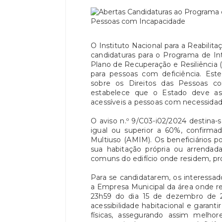
O Instituto Nacional para a Reabilita
candidaturas para o Programa de In
Plano de Recuperação e Resiliência 
para pessoas com deficiência. E
sobre os Direitos das Pessoas co
estabelece que o Estado deve ass
acessíveis a pessoas com necessidade
O aviso n.º 9/C03-i02/2024 destina
igual ou superior a 60%, confirma
Multiuso (AMIM). Os beneficiários p
sua habitação própria ou arrenda
comuns do edifício onde residem, p
Para se candidatarem, os interessa
a Empresa Municipal da área onde r
23h59 do dia 15 de dezembro de 20
acessibilidade habitacional e garant
físicas, assegurando assim melhor