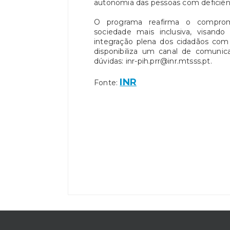
autonomia das pessoas com deficiên
O programa reafirma o compro
sociedade mais inclusiva, visando e
integração plena dos cidadãos com 
disponibiliza um canal de comunic
dúvidas: inr-pih.prr@inr.mtsss.pt.
INR
Fonte: