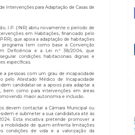
ção, I.P. (INR) abriu novamente o período de
tervenções em Habitações, financiado pelo
(PRR), que apoia a adaptação de habitações
ste programa tem como base a Convenção
m Deficiência e a Lei n.º 38/2004, que
egurar condições habitacionais dignas e
s específicas.
-se a pessoas com um grau de incapacidade
do pelo Atestado Médico de Incapacidade
odem candidatar-se a apoios para adaptar a
da, bem como para intervenções em áreas
romovendo maior autonomia e inclusão.
dos devem contactar a Câmara Municipal ou
esidem e submeter a sua candidatura até às
24. Esta iniciativa pretende promover a
ir a mobilidade de quem enfrenta limitações
es condições de vida e a valorização da